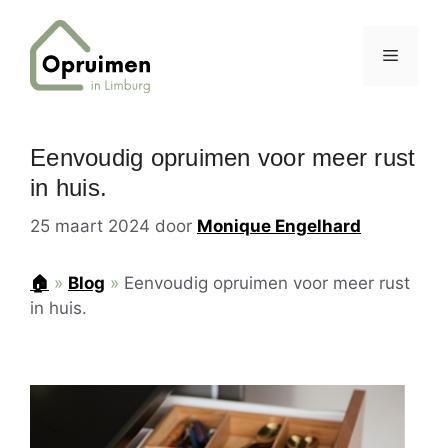
Ga
naar
MENU
de
inhoud
Eenvoudig opruimen voor meer rust
in huis.
25 maart 2024
door
Monique Engelhard
🏠
»
Blog
»
Eenvoudig opruimen voor meer rust
in huis.