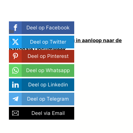
Deel op Facebook
Categorieën
Thuis
Een schot voor de boeg in aanloop naar de
Deel op Twitter
Nationale Opruimweek
Deel op Pinterest
Héél veel bakjes…
Deel op Whatsapp
Deel op Linkedin
Deel op Telegram
Deel via Email