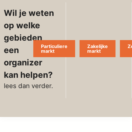
Wil je weten
op welke
gebieden
Particuliere
Zakelijke
Z
een
markt
markt
organizer
kan helpen?
lees dan verder.