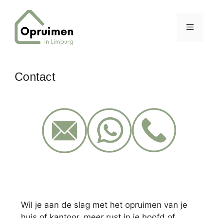
Ga
naar
MENU
de
inhoud
Contact
Wil je aan de slag met het opruimen van je
huis of kantoor, meer rust in je hoofd of