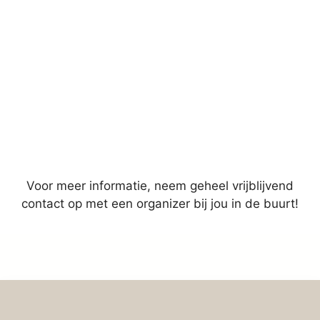
Peggy Reebeen, Reebeen
Opruimcoaching
Carin Meijs, Professional Organizer
zakelijke markt,
Voor meer informatie, neem geheel vrijblijvend
contact op met een organizer bij jou in de buurt!