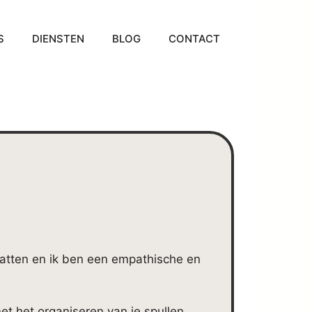
S
DIENSTEN
BLOG
CONTACT
jnatten en ik ben een empathische en
met het organiseren van je spullen,