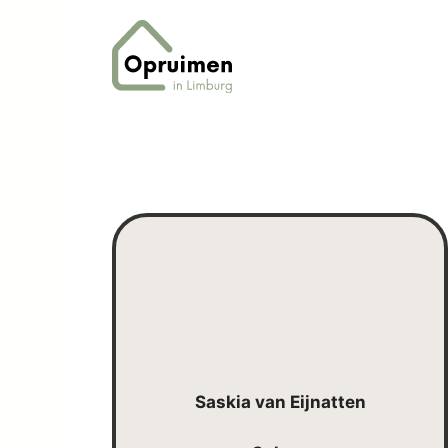
Ga
naar
de
inhoud
Saskia van Eijnatten