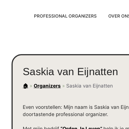
PROFESSIONAL ORGANIZERS
OVER ON
Saskia van Eijnatten
🏠
»
Organizers
»
Saskia van Eijnatten
Even voorstellen: Mijn naam is Saskia van Ei
doortastende professional organizer.
Met mijn bedrijf
“Orden Je Leven”
help ik je 